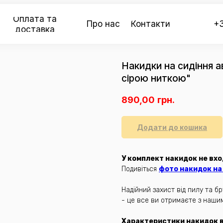
Оплата та
Про нас
Контакти
+3
доставка
Накидки на сидіння а
сірою ниткою"
890,00
грн.
Додати до кошика
У комплект накидок не вхо
Подивіться
фото накидок на 
Надійний захист від пилу та 
- це все ви отримаєте з наши
Характеристики накидок ві