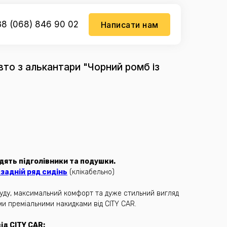
8 (068) 846 90 02
Написати нам
вто з алькантари "Чорний ромб із
дять підголівники та подушки.
задній ряд сидінь
(клікабельно)
бруду, максимальний комфорт та дуже стильний вигляд
ми преміальними накидками від CITY CAR.
д CITY CAR: