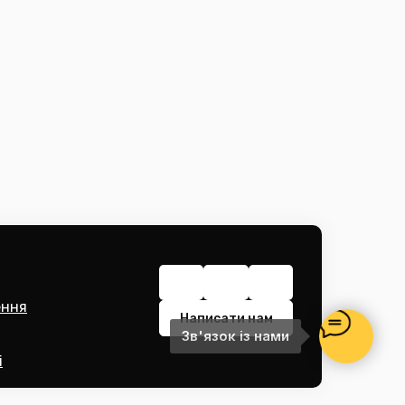
ення
Написати нам
Зв'язок із нами
і