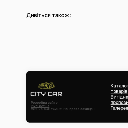
Дивіться також:
Катало
товарів
Вигідн
пропози
Розробка сайту:
Pixel.net.ua
Галерея
©2024 «CITYCAR». Всі права захищені.