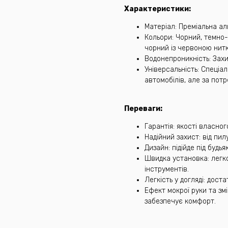
Характеристики:
Матеріал: Преміальна ал
Кольори: Чорний, темно-
чорний із червоною нитк
Водонепроникність: Захищ
Універсальність: Спеціа
автомобілів, але за пот
Переваги:
Гарантія: якості власно
Надійний захист: від пил
Дизайн: підійде під будь
Швидка установка: легк
інструментів.
Легкість у догляді: дос
Ефект мокрої руки та зм
забезпечує комфорт.