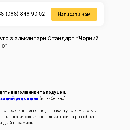
8 (068) 846 90 02
Написати нам
авто з алькантари Стандарт “Чорний
ою”
дять підголівники та подушки.
задній ряд сидінь
(клікабельно)
е та практичне рішення для захисту та комфорту у
товлені з високоякісної алькантари та розроблені
одія й пасажирів.