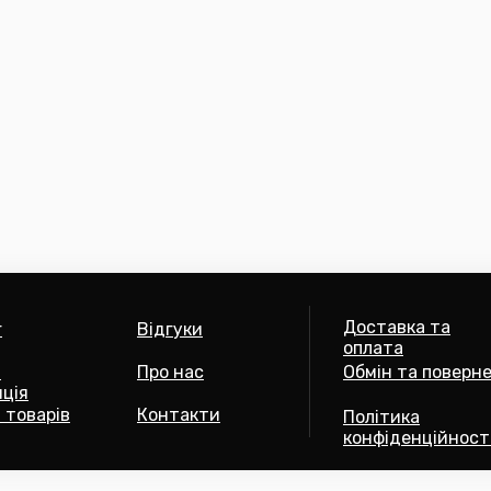
Доставка та
г
Відгуки
оплата
а
Про нас
Обмін та поверн
ція
 товарів
Контакти
Політика
конфіденційност