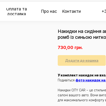
Оплата та
Про нас
Контакти
+3
доставка
Накидки на сидіння 
ромб із синьою нитк
730,00
грн.
Додати до кошика
У комплект накидок не вхо
Подивіться
фото накидок на 
Накидки CITY CAR – це стильн
салоні вашого авто. Вони виго
для максимального комфорту в