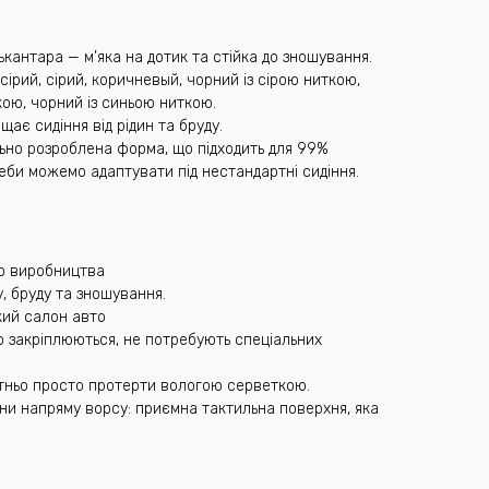
ькантара — м’яка на дотик та стійка до зношування.
сірий, сірий, коричневый, чорний із сірою ниткою,
ою, чорний із синьою ниткою.
ає сидіння від рідин та бруду.
льно розроблена форма, що підходить для 99%
реби можемо адаптувати під нестандартні сидіння.
го виробництва
у, бруду та зношування.
який салон авто
о закріплюються, не потребують спеціальних
татньо просто протерти вологою серветкою.
іни напряму ворсу: приємна тактильна поверхня, яка