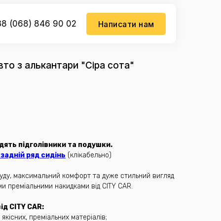
8 (068) 846 90 02
Написати нам
вто з алькантари "Сіра сота"
дять підголівники та подушки.
задній ряд сидінь
(клікабельно)
бруду, максимальний комфорт та дуже стильний вигляд
ми преміальними накидками від CITY CAR.
д CITY CAR:
 якісних, преміальних матеріалів;