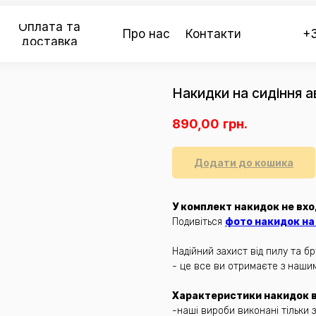
Оплата та
Про нас
Контакти
+3
доставка
Накидки на сидіння а
890,00
грн.
Додати до кошика
У комплект накидок не вхо
Подивіться
фото накидок на 
Надійний захист від пилу та 
- це все ви отримаєте з наши
Характеристики накидок ві
-наші вироби виконані тільки з