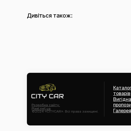
Дивіться також:
Катало
товарів
Вигідн
пропози
Розробка сайту:
Pixel.net.ua
Галерея
©2024 «CITYCAR». Всі права захищені.