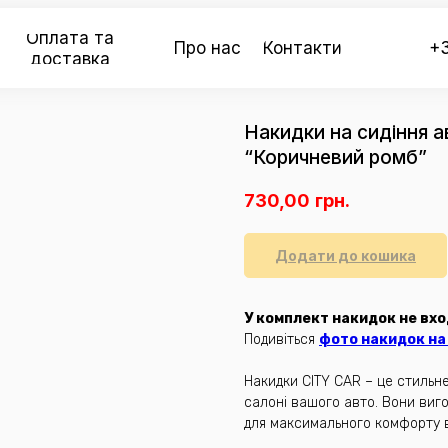
Оплата та
Про нас
Контакти
+3
доставка
Накидки на сидіння 
“Коричневий ромб”
730,00
грн.
Додати до кошика
У комплект накидок не вхо
Подивіться
фото накидок на 
Накидки CITY CAR – це стильн
салоні вашого авто. Вони виго
для максимального комфорту в