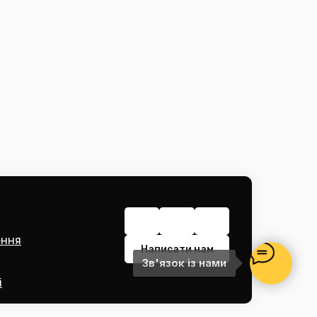
ення
Написати нам
Зв'язок із нами
і