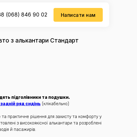
8 (068) 846 90 02
Написати нам
авто з алькантари Стандарт
дять підголівники та подушки.
задній ряд сидінь
(клікабельно)
е та практичне рішення для захисту та комфорту у
товлені з високоякісної алькантари та розроблені
одія й пасажирів.