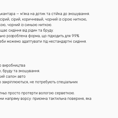
ькантара — м’яка на дотик та стійка до зношування.
сірий, сірий, коричневый, чорний із сірою ниткою,
ою, чорний із синьою ниткою.
ає сидіння від рідин та бруду.
льно розроблена форма, що підходить для 99%
реби можемо адаптувати під нестандартні сидіння.
го виробництва
у, бруду та зношування.
який салон авто
о закріплюються, не потребують спеціальних
татньо просто протерти вологою серветкою.
іни напряму ворсу: приємна тактильна поверхня, яка