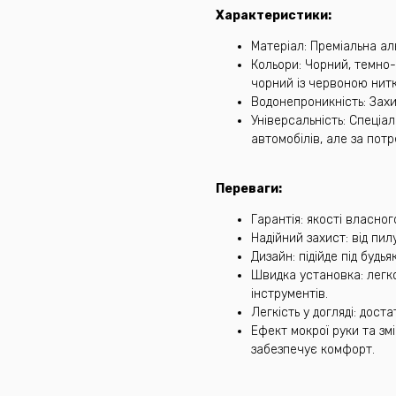
Характеристики:
Матеріал: Преміальна ал
Кольори: Чорний, темно-
чорний із червоною нитк
Водонепроникність: Захищ
Універсальність: Спеціа
автомобілів, але за пот
Переваги:
Гарантія: якості власно
Надійний захист: від пил
Дизайн: підійде під будь
Швидка установка: легк
інструментів.
Легкість у догляді: дос
Ефект мокрої руки та зм
забезпечує комфорт.