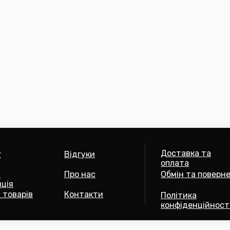
Доставка та
г
Відгуки
оплата
а
Про нас
Обмін та поверн
ція
 товарів
Контакти
Політика
конфіденційност