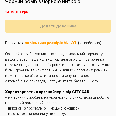
Чорний ромб з чорною ниткою
1499,00
грн.
Додати до кошика
Подивіться
порівняння розмірів M-L-XL
(клікабельно)
Органайзер у багажник - це завжди ідеальний порядок у
вашому авто. Наша колекція органайзерів для багажника
призначена для того, щоб зробити ваше життя за кермом ще
більш зручним та комфортним. 3 нашими органайзерами ви
можете легко зберігати та впорядковувати своє
автомобільне приладдя, інструменти та багато іншого.
Характеристики органайзерів від CITY CAR:
- ми єдиний виробник на українському ринку, який виробляє
посилений армований каркас;
- виконані з преміальної німецької екошкіри;
- мають водонепроникну підкладку;