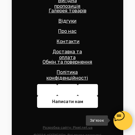
Вигідна
пропозиція
Галерея товарів
Відгуки
Про нас
Контакти
Доставка та
оплата
Обмін та повернення
Політика
конфіденційності
Написати нам
Зв'язок
Розробка сайту: Pixel.net.ua
©2024 «CITYCAR». Всі права захищені.