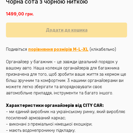
Чорна сота з чорною ниткою
1499,00
грн.
Додати до кошика
Подивіться
порівняння розмірів M-L-XL
(клікабельно)
Органайзер у багажник - це завжди ідеальний порядок у
вашому авто. Наша колекція органайзерів для багажника
призначена для того, щоб зробити ваше життя за кермом ще
більш зручним та комфортним. 3 нашими органайзерами ви
можете легко зберігати та впорядковувати своє
автомобільне приладдя, інструменти та багато іншого.
Характеристики органайзерів від CITY CAR:
- ми єдиний виробник на українському ринку, який виробляє
посилений армований каркас;
- виконані з преміальної німецької екошкіри;
- мають водонепроникну підкладку;