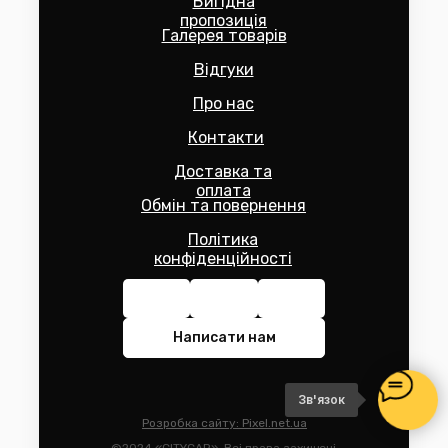
Вигідна
пропозиція
Галерея товарів
Відгуки
Про нас
Контакти
Доставка та
оплата
Обмін та повернення
Політика
конфіденційності
Написати нам
Зв'язок
Розробка сайту: Pixel.net.ua
©2024 «CITYCAR». Всі права захищені.