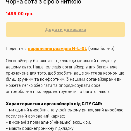
Чорна сота з сірою ниткою
1499,00
грн.
Додати до кошика
Подивіться
порівняння розмірів M-L-XL
(клікабельно)
Органайзер у багажник - це завжди ідеальний порядок у
вашому авто. Наша колекція органайзерів для багажника
призначена для того, щоб зробити ваше життя за кермом ще
більш зручним та комфортним. 3 нашими органайзерами ви
можете легко зберігати та впорядковувати своє
автомобільне приладдя, інструменти та багато іншого.
Характеристики органайзерів від CITY CAR:
- ми єдиний виробник на українському ринку, який виробляє
посилений армований каркас;
- виконані з преміальної німецької екошкіри;
- мають водонепроникну підкладку;