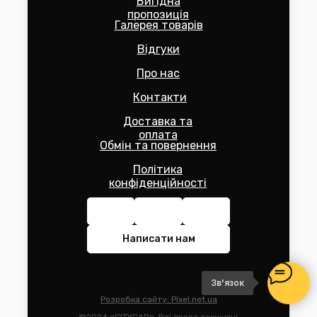
Вигідна
пропозиція
Галерея товарів
Відгуки
Про нас
Контакти
Доставка та
оплата
Обмін та повернення
Політика
конфіденційності
Написати нам
Зв'язок
Розробка сайту: Pixel.net.ua
©2024 «CITYCAR». Всі права захищені.